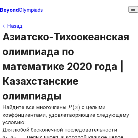
Beyond
Olympiads
Назад
Азиатско-Тихоокеанская
олимпиада по
математике 2020 года |
Казахстанские
олимпиады
P(x)
(
)
Найдите все многочлены
с целыми
P
x
коэффициентами, удовлетворяющие следующему
условию:
a_1
Для любой бесконечной последовательности
,a_2 ,
,
,
…
целых чисел, в которой каждое целое
a
a