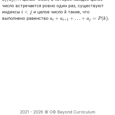
1
2
\ldots
число встречается ровно один раз, существуют
i
k
<
индексы
и целое число
такие, что
i
j
k
<
a_i
+
+
…
+
=
(
)
выполнено равенство
.
a
a
a
P
k
+
1
i
i
j
j
+a_{i+1}
+\ldots
+a_j =
P(k)
2021 -
2026
© ОФ Beyond Curriculum