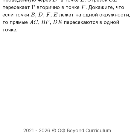
D
E
CE
\Gamma
F
Γ
пересекает
вторично в точке
. Докажите, что
F
B,
D,
F,
E
,
,
,
если точки
лежат на одной окружности,
B
D
F
E
AC,
BF,
DE
,
,
то прямые
пересекаются в одной
A
C
BF
D
E
точке.
2021 -
2026
© ОФ Beyond Curriculum