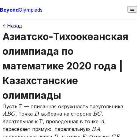
Beyond
Olympiads
Назад
Азиатско-Тихоокеанская
олимпиада по
математике 2020 года |
Казахстанские
олимпиады
\Gamma
ABC
Γ
Пусть
— описанная окружность треугольника
D
BC
. Точка
выбрана на стороне
.
A
BC
D
BC
\Gamma
A
Γ
Касательная к
, проведенная в точке
,
A
BA
пересекает прямую, параллельную
,
B
A
D
E
CE
проведенную через
, в точке
. Отрезок