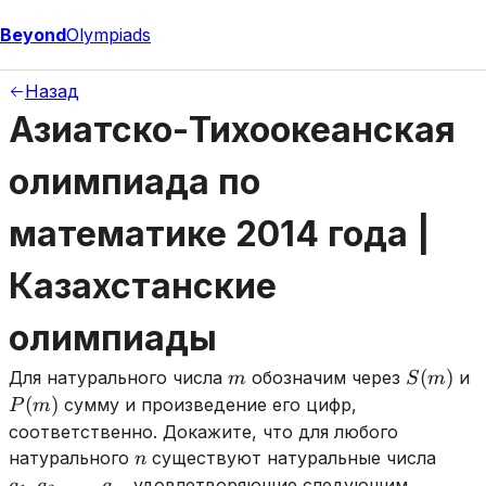
Beyond
Olympiads
Назад
Азиатско-Тихоокеанская
олимпиада по
математике 2014 года |
Казахстанские
олимпиады
m
S(m)
P
(
)
Для натурального числа
обозначим через
и
m
S
m
(
)
сумму и произведение его цифр,
P
m
соответственно. Докажите, что для любого
n
a_1,
натурального
существуют натуральные числа
n
a_2,
,
,
…
,
, удовлетворяющие следующим